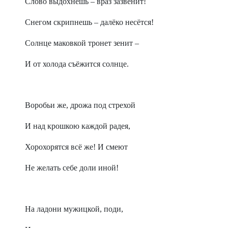
Слово выдохнешь – враз зазвенит!
Снегом скрипнешь – далёко несётся!
Солнце маковкой тронет зенит –
И от холода съёжится солнце.
Воробьи же, дрожа под стрехой
И над крошкою каждой радея,
Хорохорятся всё же! И смеют
Не желать себе доли иной!
На ладони мужицкой, поди,