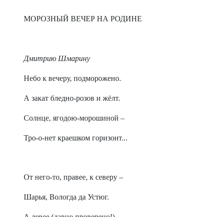
МОРОЗНЫЙ ВЕЧЕР НА РОДИНЕ
Дмитрию Шмарину
Небо к вечеру, подморожено.
А закат бледно-розов и жёлт.
Солнце, ягодою-морошиной –
Тро-о-нет краешком горизонт...
От него-то, правее, к северу –
Шарья, Вологда да Устюг.
А левее (давно проверено!)