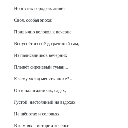
Но в этих городках живёт
Своя, особая эпоха:
Привычно колокол к вечерне
Вспугнёт из гнёзд грачиный гам,
Из палисадников вечерних
Плывёт сиреневый туман...
К чему уклад менять эпохе? –
Он в палисадниках, садах,
Густой, настоянный на вздохах,
На шёпотах и соловьях.
В камнях – истории теченье